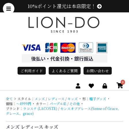
10%ポイント還元は本店限定！
ご利用ガイド
よくあるご質問
お問い合わせ
0
全て
>
スタイル：
メンズ
/
レディース
/
キッズ
・
形：
帽子グッズ
・
価格：
〜4999円
・
カラー：
パープル系
/
その他
・
ブランド：
ラコステ (LACOSTE)
/
センスオブグレース(Sense of Grace、
グレース、grace)
メンズ レディース キッズ