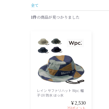
全て
1件
の商品が見つかりました
レイン サファリハット Wpc. 帽
子 UV 防水 はっ水
￥2,530
253ポイント