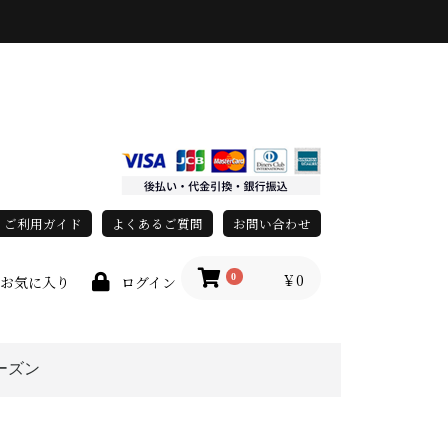
ご利用ガイド
よくあるご質問
お問い合わせ
￥0
0
お気に入り
ログイン
ーズン
race)
春・夏
秋・冬
オールシーズン
上