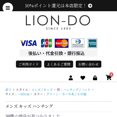
10%ポイント還元は本店限定！
ご利用ガイド
よくあるご質問
お問い合わせ
0
全て
>
スタイル：
メンズ
/
キッズ
・
形：
ハンチング
/
ハット
・
サイズ：
〜60cm
・
カラー：
グリーン・カーキ系
/
その他
メンズ キッズ ハンチング
30件
の商品が見つかりました