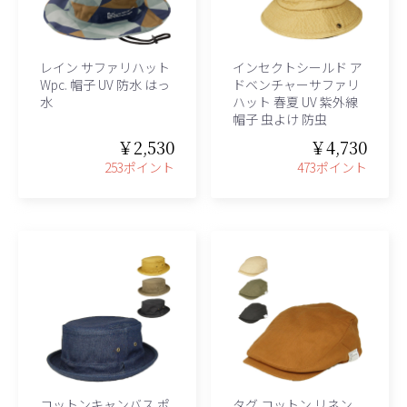
レイン サファリハット
インセクトシールド ア
Wpc. 帽子 UV 防水 はっ
ドベンチャーサファリ
水
ハット 春夏 UV 紫外線
帽子 虫よけ 防虫
￥2,530
￥4,730
253ポイント
473ポイント
コットンキャンバス ポ
タグ コットン リネン