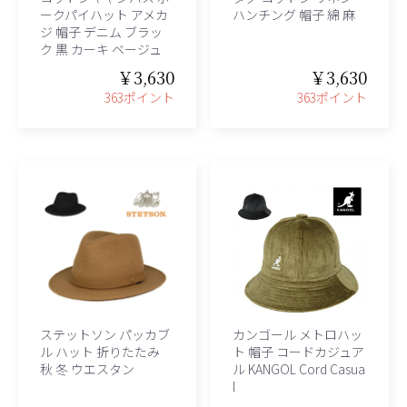
ークパイハット アメカ
ハンチング 帽子 綿 麻
ジ 帽子 デニム ブラッ
ク 黒 カーキ ベージュ
￥3,630
￥3,630
363ポイント
363ポイント
ステットソン パッカブ
カンゴール メトロハッ
ル ハット 折りたたみ
ト 帽子 コードカジュア
秋 冬 ウエスタン
ル KANGOL Cord Casua
l