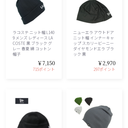
ラコステ ニット帽 L140
ニューエラ アウトドア
9 メンズ レディース LA
ニット帽 インナーキャ
COSTE 黒 ブラック グ
ップ スカリービーニー
レー 春夏 綿 コットン
ダイヤモンドエラ ブラ
帽子
ック 黒
￥7,150
￥2,970
715ポイント
297ポイント