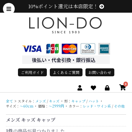
10%ポイント還元は本店限定！
ご利用ガイド
よくあるご質問
お問い合わせ
0
全て
>
スタイル：
メンズ
/
キッズ
・
形：
キャップ
/
ハット
・
サイズ：
〜60cm
・
価格：
〜2999円
・
カラー：
レッド・ワイン系
/
その他
メンズ キッズ キャップ
1件
の商品が見つかりました