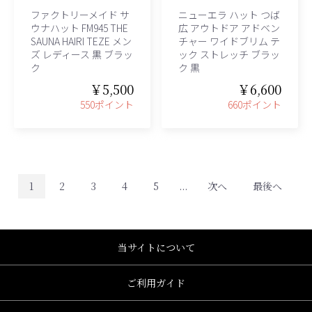
ファクトリーメイド サ
ニューエラ ハット つば
ウナハット FM945 THE
広 アウトドア アドベン
SAUNA HAIRI TEZE メン
チャー ワイドブリム テ
ズ レディース 黒 ブラッ
ック ストレッチ ブラッ
ク
ク 黒
￥5,500
￥6,600
550ポイント
660ポイント
1
2
3
4
5
...
次へ
最後へ
当サイトについて
ご利用ガイド