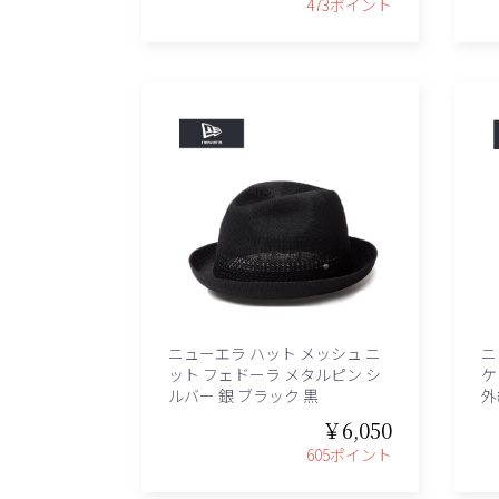
473ポイント
ニューエラ ハット メッシュ ニ
ニ
ット フェドーラ メタルピン シ
ケ
ルバー 銀 ブラック 黒
外
￥6,050
605ポイント