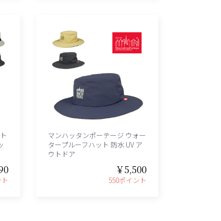
ット
マンハッタンポーテージ ウォー
ッ
タープルーフハット 防水 UV ア
ウトドア
90
￥5,500
ント
550ポイント