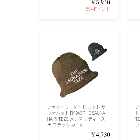
￥5,940
594ポイント
ファクトリーメイド ニット サ
フ
ウナハット FM946 THE SAUNA
ト 
HAIRI TEZE メンズ レディース
T
黒 ブラック カーキ
ッ
￥4,730