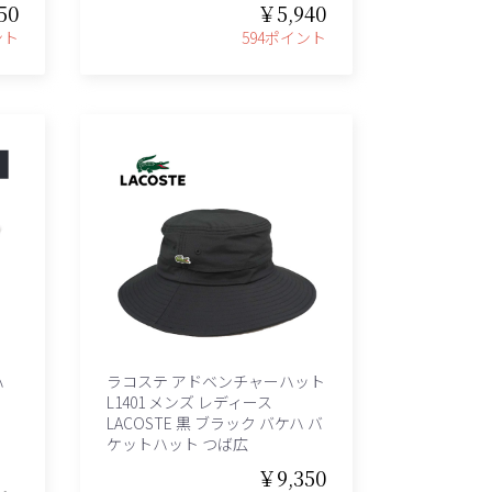
50
￥5,940
ント
594ポイント
ハ
ラコステ アドベンチャーハット
L1401 メンズ レディース
LACOSTE 黒 ブラック バケハ バ
ケットハット つば広
￥9,350