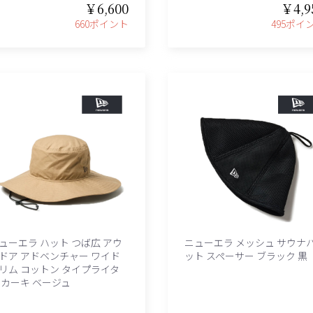
￥6,600
￥4,9
660ポイント
495ポイ
ューエラ ハット つば広 アウ
ニューエラ メッシュ サウナ
ドア アドベンチャー ワイド
ット スペーサー ブラック 黒
リム コットン タイプライタ
 カーキ ベージュ