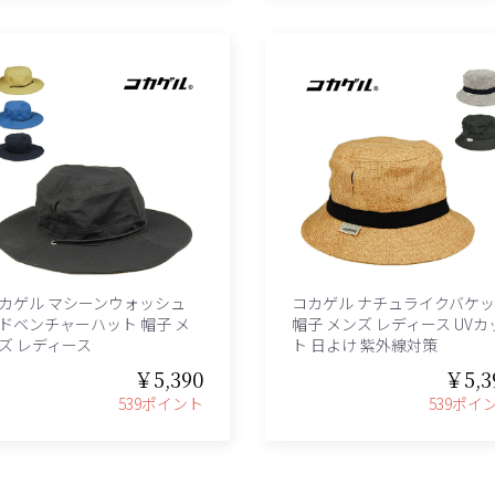
カゲル マシーンウォッシュ
コカゲル ナチュライクバケ
ドベンチャーハット 帽子 メ
帽子 メンズ レディース UVカ
ズ レディース
ト 日よけ 紫外線対策
￥5,390
￥5,3
539ポイント
539ポイ