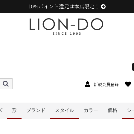
10%ポイント還元は本店限定！
新規会員登録
ズ
形
ブランド
スタイル
カラー
価格
シ
4cm
5cm
6cm
7cm
8cm
9cm
0cm
1cm
2cm
cm以上
ニューエラ (NEW ERA)
センスオブグレース(Sense of Grace、グレース、g
カンゴール (KANGOL)
ラコステ (LACOSTE)
アディダス (adidas)
ミュールバウアー ( MUHLBAUER)
エディ (edih.)
その他のブランド
オレンジ系
イエロー系
ピンク系
パープル系
レッド・ワイン系
ブルー・ネイビー系
グリーン・カーキ系
ブラック系
グレー系
ブラウン系
ベージュ系
ホワイト系
その他
〜1999円
〜2999円
〜3999円
〜4999円
5000円以
キャップ
ニット帽
キャスケット
ハンチング
ベレー帽
帽子グッズ
その他の帽子
ハット
レディース
メンズ
キッズ