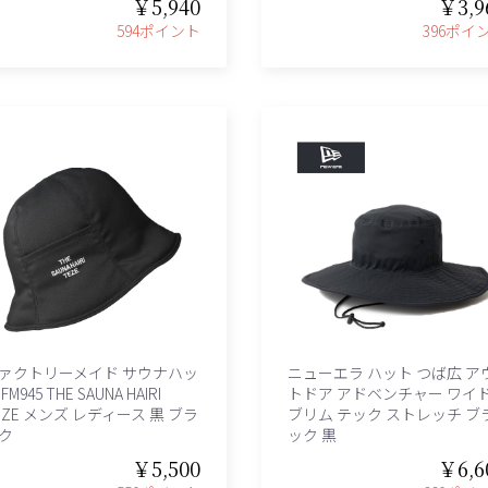
￥5,940
￥3,9
594ポイント
396ポイ
ァクトリーメイド サウナハッ
ニューエラ ハット つば広 ア
FM945 THE SAUNA HAIRI
トドア アドベンチャー ワイ
EZE メンズ レディース 黒 ブラ
ブリム テック ストレッチ ブ
ク
ック 黒
￥5,500
￥6,6