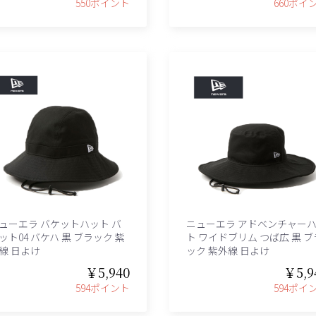
550ポイント
660ポイ
ューエラ バケットハット バ
ニューエラ アドベンチャー
ット04 バケハ 黒 ブラック 紫
ト ワイドブリム つば広 黒 ブ
線 日よけ
ック 紫外線 日よけ
￥5,940
￥5,9
594ポイント
594ポイ