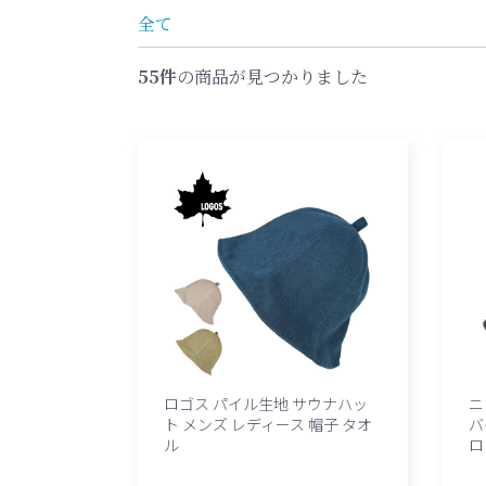
全て
55件
の商品が見つかりました
ロゴス パイル生地 サウナハッ
ニ
ト メンズ レディース 帽子 タオ
バ
ル
ロ