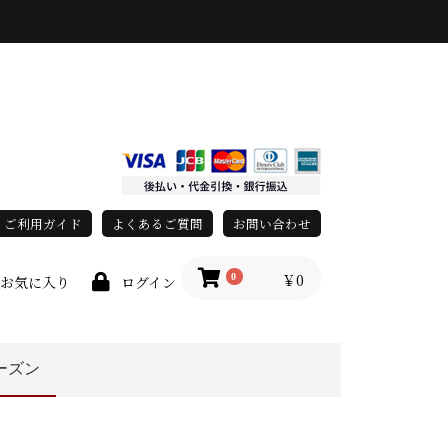
ご利用ガイド
よくあるご質問
お問い合わせ
￥0
0
お気に入り
ログイン
ーズン
race)
上
春・夏
秋・冬
オールシーズン