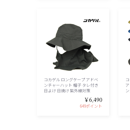
コカゲル ロングケープ アドベ
コ
ンチャーハット 帽子 タレ付き
ア
日よけ 日焼け 紫外線対策
ン
￥6,490
649ポイント