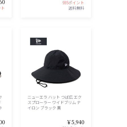
60
935ポイント
ント
送料無料
ウ
ニューエラ ハット つば広 エク
ド
スプローラー ワイドブリム ナ
ラ
イロン ブラック 黒
00
￥5,940