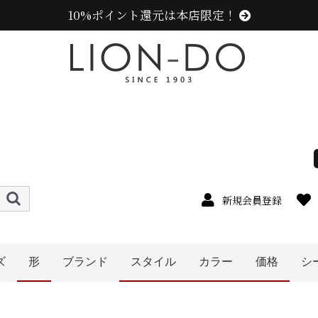
10%ポイント還元は本店限定！
新規会員登録
ズ
形
ブランド
スタイル
カラー
価格
シ
4cm
5cm
6cm
7cm
8cm
9cm
0cm
1cm
2cm
cm以上
ニューエラ (NEW ERA)
センスオブグレース(Sense of Grace、グレース、g
カンゴール (KANGOL)
ラコステ (LACOSTE)
アディダス (adidas)
ミュールバウアー ( MUHLBAUER)
エディ (edih.)
その他のブランド
ハット
キャップ
ニット帽
キャスケット
ハンチング
帽子グッズ
その他の帽子
ベレー帽
レディース
メンズ
キッズ
オレンジ系
イエロー系
ピンク系
パープル系
レッド・ワイン系
ブルー・ネイビー系
グリーン・カーキ系
ブラック系
グレー系
ブラウン系
ベージュ系
ホワイト系
その他
〜1999円
〜3999円
〜4999円
5000円以
〜2999円