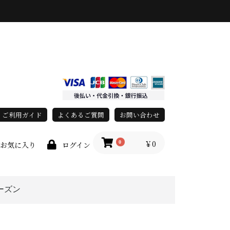
ご利用ガイド
よくあるご質問
お問い合わせ
￥0
0
お気に入り
ログイン
ーズン
race)
春・夏
秋・冬
オールシーズン
上