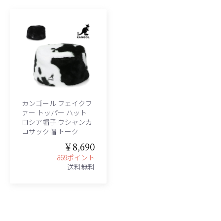
カンゴール フェイクフ
ァー トッパー ハット
ロシア帽子 ウシャンカ
コサック帽 トーク
￥8,690
869ポイント
送料無料
、グレース、grace)