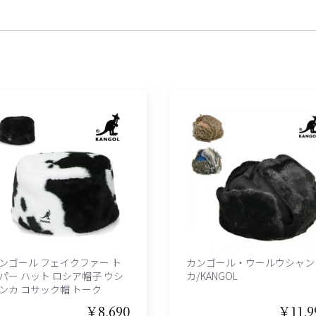
ンゴール フェイクファー ト
カンゴール・ウールウシャン
パー ハット ロシア帽子 ウシ
カ/KANGOL
ンカ コサック帽 トーク
￥8,690
￥11,9