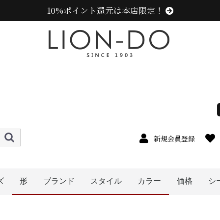
10%ポイント還元は本店限定！
新規会員登録
ズ
形
ブランド
スタイル
カラー
価格
シ
4cm
5cm
6cm
7cm
8cm
9cm
0cm
1cm
2cm
cm以上
〜1999円
〜2999円
〜3999円
〜4999円
5000円以
ハット
キャップ
ニット帽
キャスケット
ハンチング
ベレー帽
帽子グッズ
その他の帽子
ニューエラ (NEW ERA)
センスオブグレース(Sense of Grace、グレース、g
ラコステ (LACOSTE)
アディダス (adidas)
ミュールバウアー ( MUHLBAUER)
エディ (edih.)
その他のブランド
カンゴール (KANGOL)
レディース
メンズ
キッズ
オレンジ系
ピンク系
パープル系
レッド・ワイン系
ブルー・ネイビー系
グリーン・カーキ系
グレー系
ブラウン系
ベージュ系
イエロー系
ブラック系
ホワイト系
その他