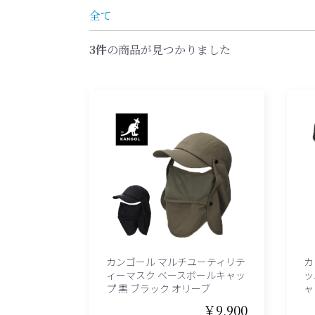
全て
3件
の商品が見つかりました
カンゴール マルチユーティリテ
カ
ィーマスク ベースボールキャッ
ッ
プ 黒 ブラック オリーブ
ャ
￥9,900