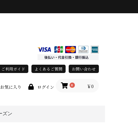
ご利用ガイド
よくあるご質問
お問い合わせ
￥0
0
お気に入り
ログイン
ーズン
上
春・夏
秋・冬
オールシーズン
race)