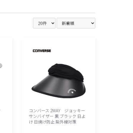
き
コンバース 2WAY ジョッキー
ズ
サンバイザー 黒 ブラック 日よ
け 日焼け防止 紫外線対策