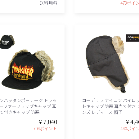
送料無料
473ポイ
ンハッタンポーテージ トラッ
コーデュラ ナイロン パイロ
ーファーフラップキャップ 耳
トキャップ 防寒 耳当て付き 
て付きキャップ 防寒
ンズ レディース 帽子
￥7,040
￥4,4
704ポイント
440ポイ