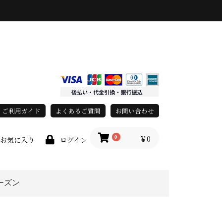
ご利用ガイド
よくあるご質問
お問い合わせ
￥0
0
お気に入り
ログイン
ーズン
上
春・夏
秋・冬
オールシーズン
race)