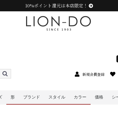
10%ポイント還元は本店限定！
新規会員登録
ズ
形
ブランド
スタイル
カラー
価格
シ
4cm
5cm
6cm
7cm
8cm
9cm
0cm
1cm
2cm
cm以上
〜1999円
〜2999円
〜3999円
〜4999円
5000円以
ハット
キャップ
ニット帽
キャスケット
ハンチング
ベレー帽
帽子グッズ
その他の帽子
ニューエラ (NEW ERA)
センスオブグレース(Sense of Grace、グレース、g
ラコステ (LACOSTE)
アディダス (adidas)
ミュールバウアー ( MUHLBAUER)
エディ (edih.)
カンゴール (KANGOL)
その他のブランド
レディース
メンズ
キッズ
オレンジ系
ピンク系
パープル系
レッド・ワイン系
ブルー・ネイビー系
グリーン・カーキ系
グレー系
ブラウン系
ベージュ系
ホワイト系
その他
イエロー系
ブラック系