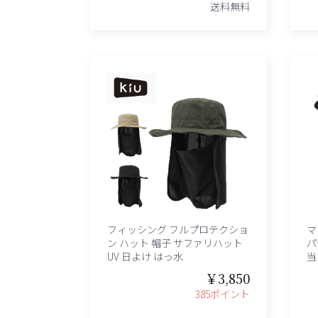
送料無料
フィッシング フルプロテクショ
マ
ン ハット 帽子 サファリハット
パ
UV 日よけ はっ水
当
￥3,850
385ポイント