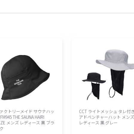
ァクトリーメイド サウナハッ
CCT ライトメッシュ タレ付
FM945 THE SAUNA HAIRI
アドベンチャーハット メン
EZE メンズ レディース 黒 ブラ
レディース 黒 グレー
ク