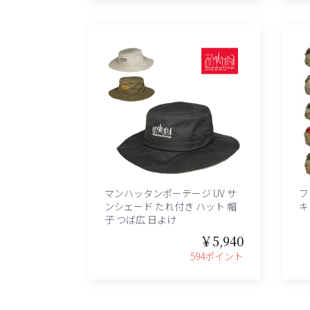
マンハッタンポーテージ UV サ
フ
ンシェード たれ付き ハット 帽
キ
子 つば広 日よけ
￥5,940
594ポイント