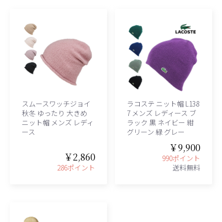
スムースワッチジョイ
ラコステ ニット帽 L138
秋冬 ゆったり 大きめ
7 メンズ レディース ブ
ニット帽 メンズ レディ
ラック 黒 ネイビー 紺
ース
グリーン 緑 グレー
￥9,900
￥2,860
990ポイント
286ポイント
送料無料