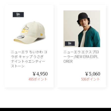
ニューエラ ちいかわ コ
ニューエラ エクスプロ
ラボ キャップ うさぎ
ーラー/NEW ERA EXPL
ナイントゥエンティー
ORER
ストーン
￥4,950
￥5,060
495ポイント
506ポイント