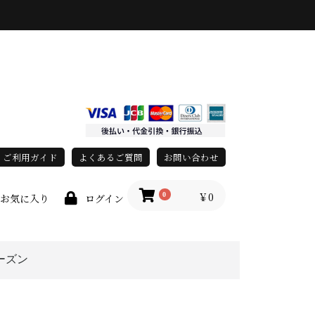
ご利用ガイド
よくあるご質問
お問い合わせ
￥0
0
お気に入り
ログイン
ーズン
春・夏
秋・冬
オールシーズン
race)
上