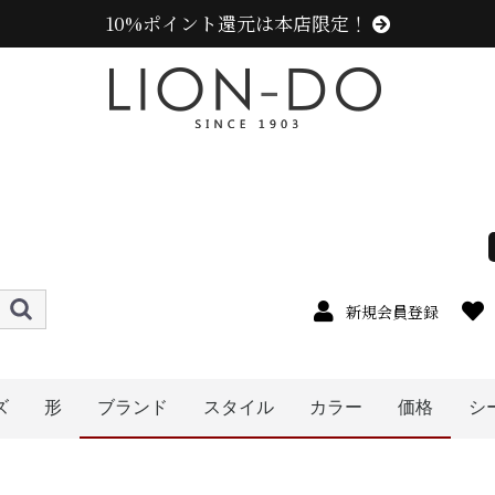
10%ポイント還元は本店限定！
新規会員登録
ズ
形
ブランド
スタイル
カラー
価格
シ
4cm
5cm
6cm
7cm
8cm
9cm
0cm
1cm
2cm
cm以上
ハット
キャップ
ニット帽
キャスケット
ハンチング
ベレー帽
帽子グッズ
その他の帽子
ニューエラ (NEW ERA)
センスオブグレース(Sense of Grace、グレース、g
カンゴール (KANGOL)
ラコステ (LACOSTE)
アディダス (adidas)
ミュールバウアー ( MUHLBAUER)
その他のブランド
エディ (edih.)
レディース
メンズ
キッズ
イエロー系
ピンク系
パープル系
レッド・ワイン系
ブルー・ネイビー系
グリーン・カーキ系
ブラック系
グレー系
ブラウン系
ベージュ系
ホワイト系
オレンジ系
その他
〜1999円
〜3999円
〜4999円
5000円以
〜2999円