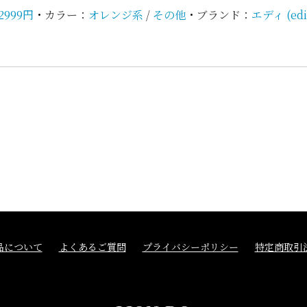
2999円
・
カラー：
オレンジ系
/
その他
・
ブランド：
エディ (edi
品について
よくあるご質問
プライバシーポリシー
特定商取引