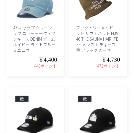
47 キャップ クリーンナ
ファクトリーメイド ニ
ップ ニューヨーク・ヤ
ット サウナハット FM9
ンキース DENIM デニム
46 THE SAUNA HAIRI TE
ネイビー ライトブルー
ZE メンズ レディース
ミニロゴ
黒 ブラック カーキ
￥4,400
￥4,730
440ポイント
473ポイント