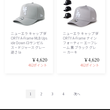
ニューエラ キャップ 9F
ニューエラ キャップ 9F
ORTY A-Frame MLB Ups
ORTY A-Frame ナイン
ide Down ロサンゼル
フォーティー エーフレ
ス・ドジャース グレー
ーム 黒 ブラック グレ
逆さ la
ー カーキ
￥4,620
￥4,620
462ポイント
462ポイント
1
2
3
4
次へ