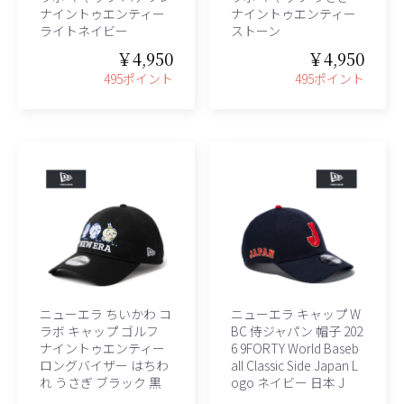
ナイントゥエンティー
ナイントゥエンティー
ライトネイビー
ストーン
￥4,950
￥4,950
495ポイント
495ポイント
ニューエラ ちいかわ コ
ニューエラ キャップ W
ラボ キャップ ゴルフ
BC 侍ジャパン 帽子 202
ナイントゥエンティー
6 9FORTY World Baseb
ロングバイザー はちわ
all Classic Side Japan L
れ うさぎ ブラック 黒
ogo ネイビー 日本 J