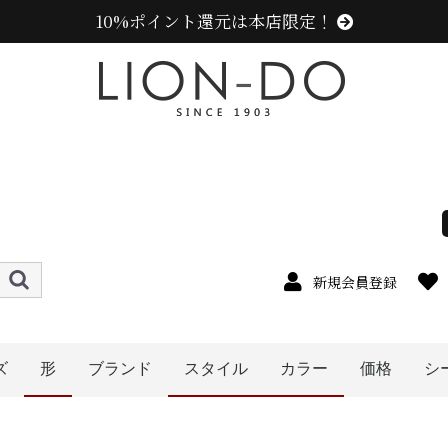
10%ポイント還元は本店限定！
新規会員登録
ズ
形
ブランド
スタイル
カラー
価格
シ
4cm
5cm
6cm
7cm
8cm
9cm
0cm
1cm
2cm
cm以上
ニューエラ (NEW ERA)
センスオブグレース(Sense of Grace、グレース、g
カンゴール (KANGOL)
ラコステ (LACOSTE)
アディダス (adidas)
ミュールバウアー ( MUHLBAUER)
エディ (edih.)
その他のブランド
〜1999円
〜2999円
〜3999円
〜4999円
5000円以
ハット
キャップ
ニット帽
ハンチング
ベレー帽
帽子グッズ
その他の帽子
キャスケット
レディース
キッズ
メンズ
イエロー系
ピンク系
レッド・ワイン系
ブルー・ネイビー系
グリーン・カーキ系
ブラック系
グレー系
ブラウン系
ベージュ系
ホワイト系
その他
オレンジ系
パープル系