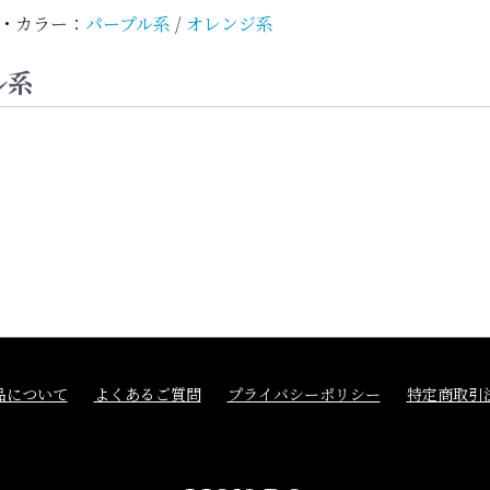
・
カラー：
パープル系
/
オレンジ系
ル系
品について
よくあるご質問
プライバシーポリシー
特定商取引