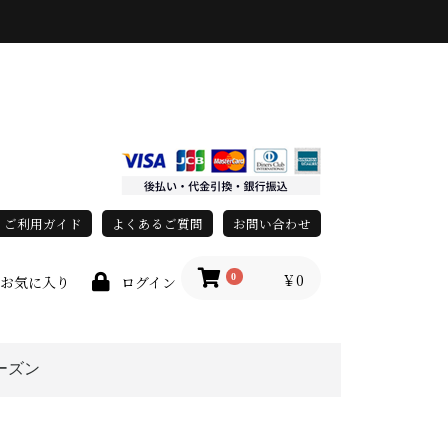
ご利用ガイド
よくあるご質問
お問い合わせ
￥0
0
お気に入り
ログイン
ーズン
race)
上
春・夏
秋・冬
オールシーズン