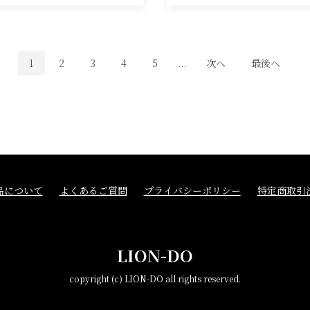
1
2
3
4
5
...
次へ
最後へ
品について
よくあるご質問
プライバシーポリシー
特定商取引
LION-DO
copyright (c) LION-DO all rights reserved.