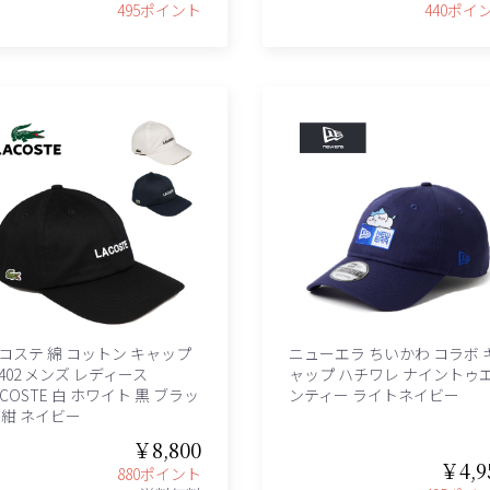
495ポイント
440ポイ
コステ 綿 コットン キャップ
ニューエラ ちいかわ コラボ 
1402 メンズ レディース
ャップ ハチワレ ナイントゥ
ACOSTE 白 ホワイト 黒 ブラッ
ンティー ライトネイビー
 紺 ネイビー
￥8,800
￥4,9
880ポイント