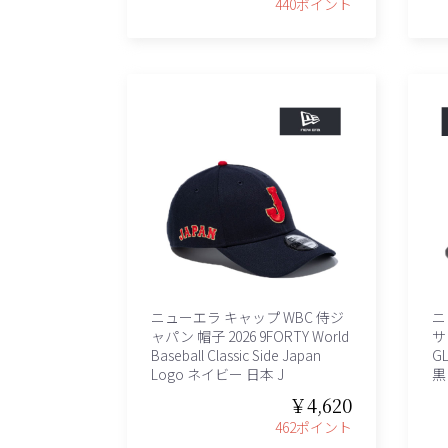
440ポイント
ニューエラ キャップ WBC 侍ジ
ニ
ャパン 帽子 2026 9FORTY World
サ
Baseball Classic Side Japan
G
Logo ネイビー 日本 J
黒 
￥4,620
462ポイント