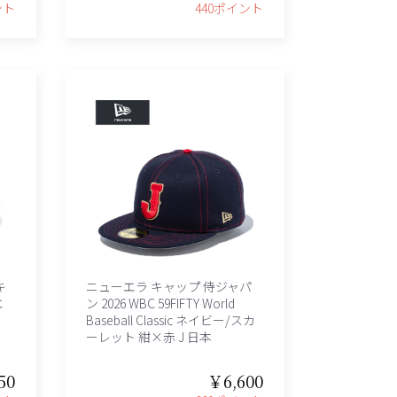
ント
440ポイント
キ
ニューエラ キャップ 侍ジャパ
エ
ン 2026 WBC 59FIFTY World
Baseball Classic ネイビー/スカ
ーレット 紺×赤 J 日本
50
￥6,600