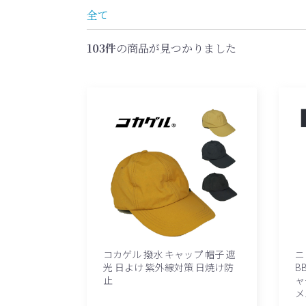
全て
103件
の商品が見つかりました
コカゲル 撥水 キャップ 帽子 遮
ニ
光 日よけ 紫外線対策 日焼け防
B
止
ャ
メ