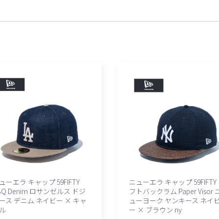
ューエラ キャップ 59FIFTY
ニューエラ キャップ 59FIFTY
BQ Denim ロサンゼルス ドジ
フトバックラム Paper Visor 
ース デニム ネイビー × キャ
ューヨーク ヤンキース ネイ
ル
ー × ブラウン ny