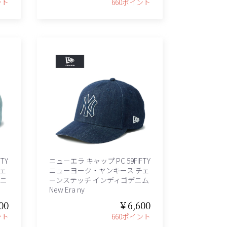
ント
660ポイント
TY
ニューエラ キャップ PC 59FIFTY
ェ
ニューヨーク・ヤンキース チェ
デニ
ーンステッチ インディゴデニム
New Era ny
00
￥6,600
ント
660ポイント