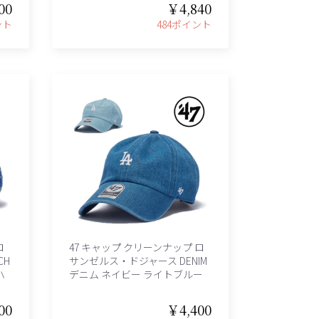
00
￥4,840
ント
484ポイント
ロ
47 キャップ クリーンナップ ロ
CH
サンゼルス・ドジャース DENIM
ハ
デニム ネイビー ライトブルー
00
￥4,400