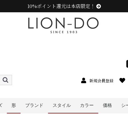
10%ポイント還元は本店限定！
新規会員登録
ズ
形
ブランド
スタイル
カラー
価格
シ
4cm
5cm
6cm
7cm
8cm
9cm
0cm
1cm
2cm
cm以上
ニューエラ (NEW ERA)
センスオブグレース(Sense of Grace、グレース、g
カンゴール (KANGOL)
ラコステ (LACOSTE)
アディダス (adidas)
ミュールバウアー ( MUHLBAUER)
エディ (edih.)
その他のブランド
〜1999円
〜2999円
〜3999円
〜4999円
5000円以
ハット
ニット帽
キャスケット
ハンチング
ベレー帽
帽子グッズ
その他の帽子
キャップ
レディース
キッズ
メンズ
オレンジ系
イエロー系
ピンク系
レッド・ワイン系
グリーン・カーキ系
ブラック系
グレー系
ブラウン系
ベージュ系
ホワイト系
その他
パープル系
ブルー・ネイビー系