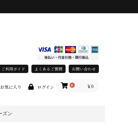
ご利用ガイド
よくあるご質問
お問い合わせ
￥0
0
お気に入り
ログイン
ーズン
race)
上
春・夏
秋・冬
オールシーズン