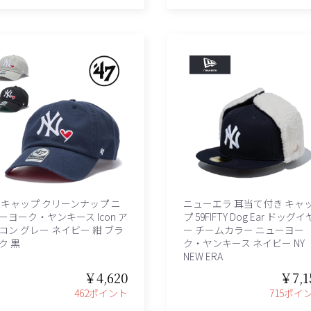
7 キャップ クリーンナップ ニ
ニューエラ 耳当て付き キャ
ーヨーク・ヤンキース Icon ア
プ 59FIFTY Dog Ear ドッグイ
コン グレー ネイビー 紺 ブラ
ー チームカラー ニューヨー
ク 黒
ク・ヤンキース ネイビー NY
NEW ERA
￥4,620
￥7,1
462ポイント
715ポイ