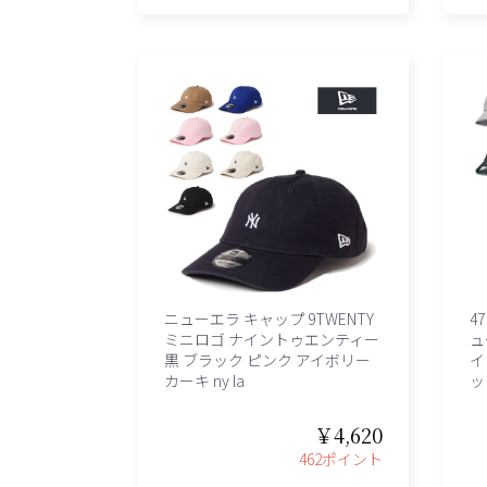
ニューエラ キャップ 9TWENTY
4
ミニロゴ ナイントゥエンティー
ュ
黒 ブラック ピンク アイボリー
イ
カーキ ny la
ッ
￥4,620
462ポイント