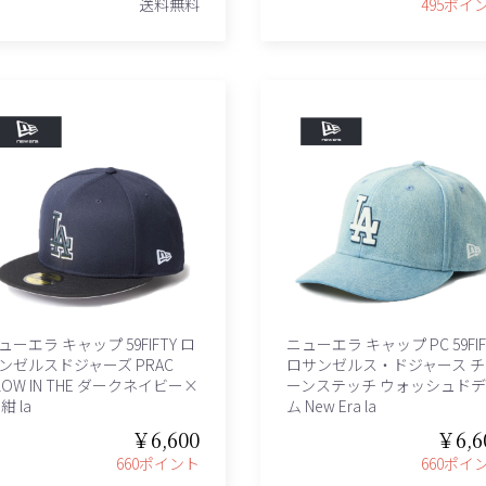
送料無料
495ポイ
ューエラ キャップ 59FIFTY ロ
ニューエラ キャップ PC 59FIF
ンゼルスドジャーズ PRAC
ロサンゼルス・ドジャース チ
LOW IN THE ダークネイビー×
ーンステッチ ウォッシュド
紺 la
ム New Era la
￥6,600
￥6,6
660ポイント
660ポイ