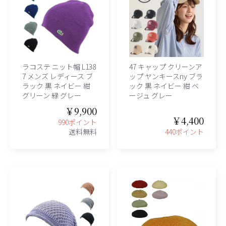
ラコステ ニット帽 L138
47 キャップ クリーンア
7 メンズ レディース ブ
ップ ヤンキースny ブラ
ラック 黒 ネイビー 紺
ック 黒 ネイビー 紺 ベ
グリーン 緑 グレー
ージュ グレー
￥9,900
￥4,400
990ポイント
送料無料
440ポイント