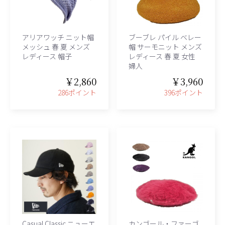
アリアワッチ ニット帽
ブーブレ パイル ベレー
メッシュ 春 夏 メンズ
帽 サーモニット メンズ
レディース 帽子
レディース 春 夏 女性
婦人
￥2,860
￥3,960
286ポイント
396ポイント
Casual Classic ニューエ
カンゴール・ファーゴ