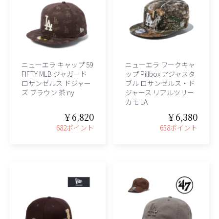
ニューエラ キャップ 59
ニューエラ ワークキャ
FIFTY MLB ジャガード
ップ Pillbox アジャスタ
ロサンゼルス ドジャー
ブル ロサンゼルス・ド
ズ ブラウン 茶 ny
ジャース リアルツリー
カモ LA
￥6,820
￥6,380
682ポイント
638ポイント