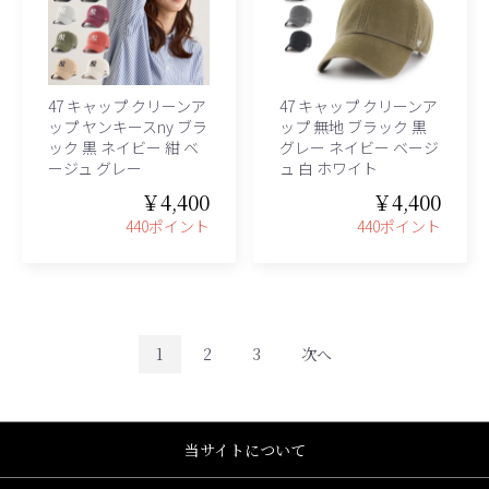
47 キャップ クリーンア
47 キャップ クリーンア
ップ ヤンキースny ブラ
ップ 無地 ブラック 黒
ック 黒 ネイビー 紺 ベ
グレー ネイビー ベージ
ージュ グレー
ュ 白 ホワイト
￥4,400
￥4,400
440ポイント
440ポイント
1
2
3
次へ
当サイトについて