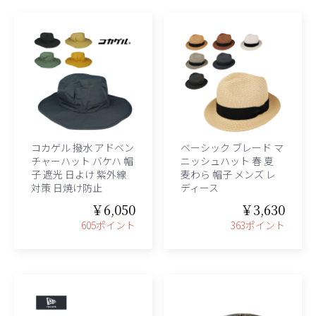
コカゲル 撥水 アドベン
ベーシック ブレード マ
チャーハット バケハ 帽
ニッシュハット 春 夏
子 遮光 日よけ 紫外線
麦わら 帽子 メンズ レ
対策 日焼け防止
ディース
￥6,050
￥3,630
605ポイント
363ポイント