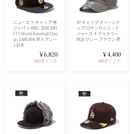
ニューエラ キャップ 侍
47 キャップ クリーンナ
ジャパン WBC 2026 59FI
ップ ロサンゼルス・ド
FTY World Baseball Clas
ジャース トナルカラー
sic SAMURAI 茶×グレー
MLB グレー ブラウン 茶
J 日本
￥6,820
￥4,400
682ポイント
440ポイント