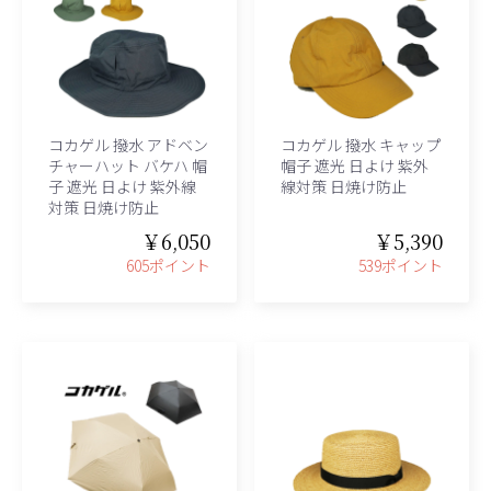
コカゲル 撥水 アドベン
コカゲル 撥水 キャップ
チャーハット バケハ 帽
帽子 遮光 日よけ 紫外
子 遮光 日よけ 紫外線
線対策 日焼け防止
対策 日焼け防止
￥6,050
￥5,390
605ポイント
539ポイント