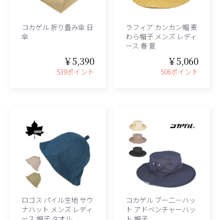
コカゲル 折り畳み傘 日
ラフィア カンカン帽 麦
傘
わら帽子 メンズ レディ
ース 春 夏
￥5,390
￥5,060
539ポイント
506ポイント
ロゴス パイル生地 サウ
コカゲル ブー二―ハッ
ナハット メンズ レディ
ト アドベンチャーハッ
ース 帽子 タオル
ト 帽子