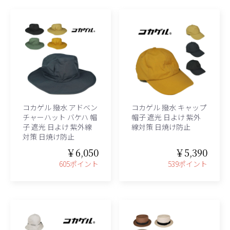
コカゲル 撥水 アドベン
コカゲル 撥水 キャップ
チャーハット バケハ 帽
帽子 遮光 日よけ 紫外
子 遮光 日よけ 紫外線
線対策 日焼け防止
対策 日焼け防止
￥6,050
￥5,390
605ポイント
539ポイント