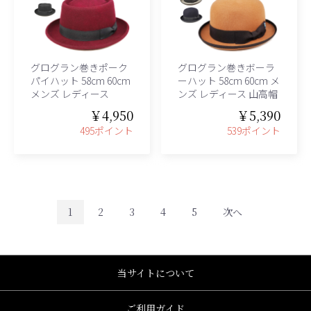
グログラン巻きポーク
グログラン巻きボーラ
パイハット 58cm 60cm
ーハット 58cm 60cm メ
メンズ レディース
ンズ レディース 山高帽
￥4,950
￥5,390
495ポイント
539ポイント
1
2
3
4
5
次へ
当サイトについて
ご利用ガイド