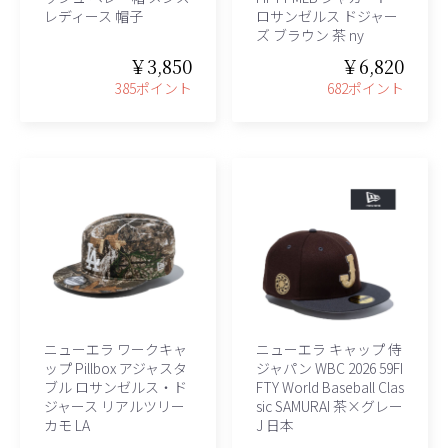
レディース 帽子
ロサンゼルス ドジャー
ズ ブラウン 茶 ny
￥3,850
￥6,820
385ポイント
682ポイント
ニューエラ ワークキャ
ニューエラ キャップ 侍
ップ Pillbox アジャスタ
ジャパン WBC 2026 59FI
ブル ロサンゼルス・ド
FTY World Baseball Clas
ジャース リアルツリー
sic SAMURAI 茶×グレー
カモ LA
J 日本