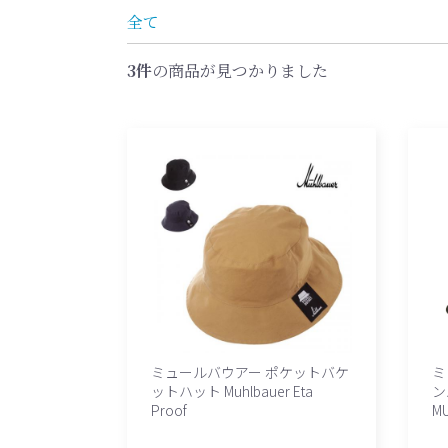
全て
3件
の商品が見つかりました
ミュールバウアー ポケットバケ
ミ
ットハット Muhlbauer Eta
ン
Proof
M