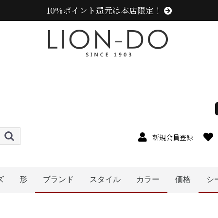
10%ポイント還元は本店限定！
新規会員登録
ズ
形
ブランド
スタイル
カラー
価格
シ
4cm
5cm
6cm
7cm
8cm
9cm
0cm
1cm
2cm
cm以上
ハット
キャップ
ニット帽
キャスケット
ハンチング
ベレー帽
帽子グッズ
その他の帽子
〜1999円
〜2999円
〜3999円
〜4999円
5000円以
ニューエラ (NEW ERA)
センスオブグレース(Sense of Grace、グレース、g
カンゴール (KANGOL)
ラコステ (LACOSTE)
アディダス (adidas)
エディ (edih.)
その他のブランド
ミュールバウアー ( MUHLBAUER)
レディース
キッズ
メンズ
オレンジ系
イエロー系
ピンク系
レッド・ワイン系
ブルー・ネイビー系
グリーン・カーキ系
グレー系
ブラウン系
ベージュ系
ホワイト系
その他
パープル系
ブラック系