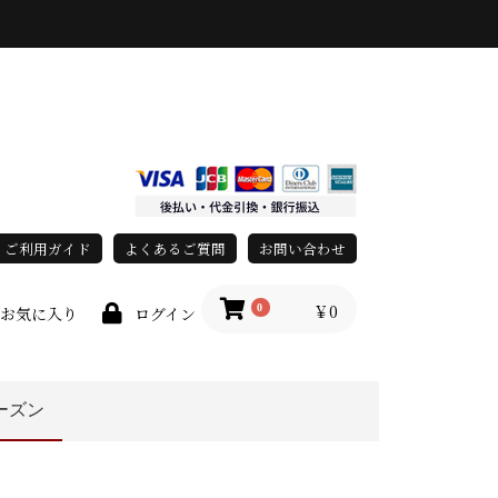
ご利用ガイド
よくあるご質問
お問い合わせ
￥0
0
お気に入り
ログイン
ーズン
上
race)
秋・冬
オールシーズン
春・夏