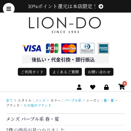
10%ポイント還元は本店限定！
ご利用ガイド
よくあるご質問
お問い合わせ
0
全て
>
スタイル：
メンズ
・
カラー：
パープル系
・
シーズン：
春・夏
・
ブランド：
その他のブランド
メンズ パープル系 春・夏
、グレース、grace)
2件
の商品が見つかりました