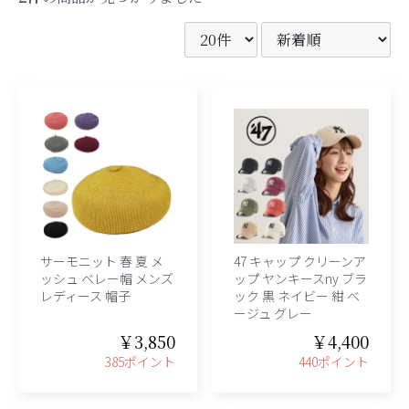
サーモニット 春 夏 メ
47 キャップ クリーンア
ッシュ ベレー帽 メンズ
ップ ヤンキースny ブラ
レディース 帽子
ック 黒 ネイビー 紺 ベ
ージュ グレー
￥3,850
￥4,400
385ポイント
440ポイント