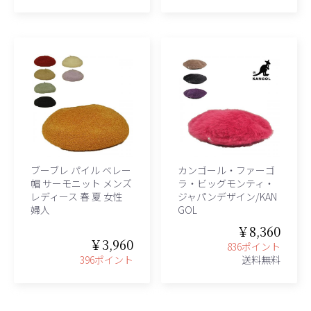
ブーブレ パイル ベレー
カンゴール・ファーゴ
帽 サーモニット メンズ
ラ・ビッグモンティ・
レディース 春 夏 女性
ジャパンデザイン/KAN
婦人
GOL
￥8,360
￥3,960
836ポイント
396ポイント
送料無料