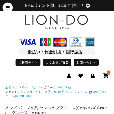
10%ポイント還元は本店限定！
ご利用ガイド
よくあるご質問
お問い合わせ
0
全て
>
スタイル：
メンズ
・
カラー：
パープル系
・
ブランド：
センスオブグレース(Sense of Grace、グレース、grace)
/
カン
ゴール (KANGOL)
e、グレース、grace)
メンズ パープル系 センスオブグレース(Sense of Grac
e、グレース、grace)