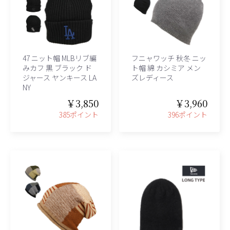
47 ニット帽 MLBリブ編
フニャワッチ 秋冬 ニッ
みカフ 黒 ブラック ド
ト帽 綿 カシミア メン
ジャース ヤンキース LA
ズレディース
NY
￥3,850
￥3,960
385ポイント
396ポイント