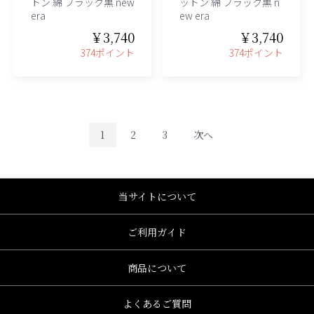
トン 綿 ブラック黒 new
ットン 綿 ブラック黒 n
era
ew era
￥3,740
￥3,740
374ポイント
374ポイント
1
2
3
次へ
当サイトについて
ご利用ガイド
商品について
よくあるご質問