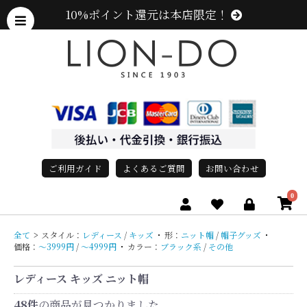
10%ポイント還元は本店限定！
ご利用ガイド
よくあるご質問
お問い合わせ
0
全て
>
スタイル：
レディース
/
キッズ
・
形：
ニット帽
/
帽子グッズ
・
価格：
〜3999円
/
〜4999円
・
カラー：
ブラック系
/
その他
レディース キッズ ニット帽
48件
の商品が見つかりました