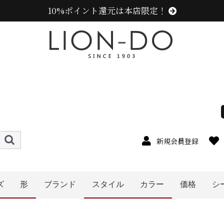
10%ポイント還元は本店限定！
新規会員登録
ズ
形
ブランド
スタイル
カラー
価格
シ
ニューエラ (NEW ERA)
センスオブグレース(Sense of Grace、グレース、g
カンゴール (KANGOL)
ラコステ (LACOSTE)
アディダス (adidas)
ミュールバウアー ( MUHLBAUER)
エディ (edih.)
その他のブランド
〜1999円
〜2999円
〜3999円
〜4999円
5000円以
4cm
5cm
6cm
7cm
8cm
0cm
1cm
2cm
cm以上
9cm
キャップ
ニット帽
ベレー帽
帽子グッズ
その他の帽子
ハット
キャスケット
ハンチング
メンズ
レディース
キッズ
オレンジ系
ピンク系
パープル系
レッド・ワイン系
ブルー・ネイビー系
ブラック系
グレー系
ブラウン系
ベージュ系
ホワイト系
その他
イエロー系
グリーン・カーキ系