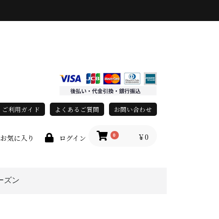
ご利用ガイド
よくあるご質問
お問い合わせ
￥0
0
お気に入り
ログイン
ーズン
race)
上
春・夏
秋・冬
オールシーズン