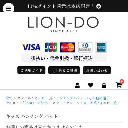
10%ポイント還元は本店限定！
ご利用ガイド
よくあるご質問
お問い合わせ
0
全て
>
スタイル：
キッズ
・
形：
ハンチング
/
ハット
/
その他の帽子
・
サイズ：
〜59cm
/
〜62cm
・
カラー：
グリーン・カーキ系
/
イエロー系
キッズ ハンチング ハット
お探しの商品は見つかりませんでした