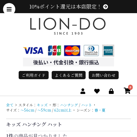
10%ポイント還元は本店限定！
ご利用ガイド
よくあるご質問
お問い合わせ
0
全て
>
スタイル：
キッズ
・
形：
ハンチング
/
ハット
・
サイズ：
〜56cm
/
〜59cm
/
62cm以上
・
シーズン：
春・夏
キッズ ハンチング ハット
1件
の商品が見つかりました