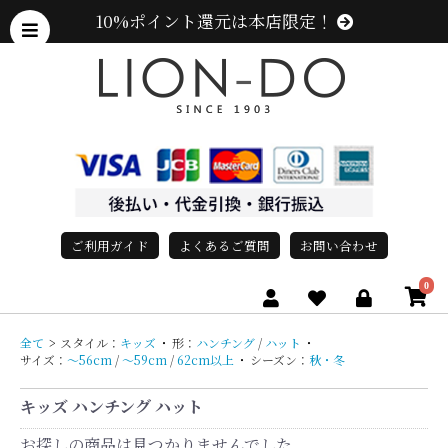
10%ポイント還元は本店限定！
ご利用ガイド
よくあるご質問
お問い合わせ
0
全て
>
スタイル：
キッズ
・
形：
ハンチング
/
ハット
・
サイズ：
〜56cm
/
〜59cm
/
62cm以上
・
シーズン：
秋・冬
キッズ ハンチング ハット
お探しの商品は見つかりませんでした