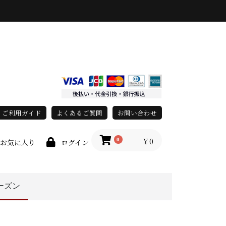
ご利用ガイド
よくあるご質問
お問い合わせ
￥0
0
お気に入り
ログイン
ーズン
上
race)
春・夏
秋・冬
オールシーズン