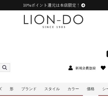
10%ポイント還元は本店限定！
新規会員登録
ズ
形
ブランド
スタイル
カラー
価格
シ
〜1999円
〜2999円
〜3999円
〜4999円
5000円以
4cm
5cm
7cm
8cm
9cm
0cm
1cm
2cm
cm以上
6cm
キャップ
ニット帽
キャスケット
ベレー帽
帽子グッズ
その他の帽子
ハット
ハンチング
ニューエラ (NEW ERA)
センスオブグレース(Sense of Grace、グレース、g
ラコステ (LACOSTE)
アディダス (adidas)
ミュールバウアー ( MUHLBAUER)
エディ (edih.)
その他のブランド
カンゴール (KANGOL)
メンズ
レディース
キッズ
オレンジ系
イエロー系
ピンク系
パープル系
レッド・ワイン系
ブルー・ネイビー系
ブラック系
グレー系
ブラウン系
ベージュ系
ホワイト系
その他
グリーン・カーキ系