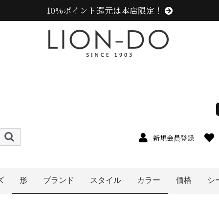
10%ポイント還元は本店限定！
新規会員登録
ズ
形
ブランド
スタイル
カラー
価格
シ
4cm
5cm
6cm
7cm
8cm
9cm
0cm
1cm
2cm
cm以上
〜1999円
〜2999円
〜3999円
〜4999円
5000円以
キャップ
ニット帽
キャスケット
ベレー帽
帽子グッズ
その他の帽子
ハット
ハンチング
ニューエラ (NEW ERA)
センスオブグレース(Sense of Grace、グレース、g
カンゴール (KANGOL)
ラコステ (LACOSTE)
アディダス (adidas)
ミュールバウアー ( MUHLBAUER)
その他のブランド
エディ (edih.)
メンズ
レディース
キッズ
オレンジ系
ピンク系
パープル系
レッド・ワイン系
ブルー・ネイビー系
ブラック系
グレー系
ベージュ系
ホワイト系
その他
イエロー系
グリーン・カーキ系
ブラウン系