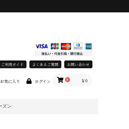
ご利用ガイド
よくあるご質問
お問い合わせ
￥0
0
お気に入り
ログイン
ーズン
上
春・夏
秋・冬
オールシーズン
race)