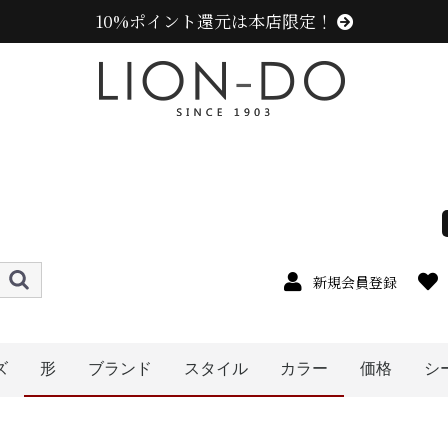
10%ポイント還元は本店限定！
新規会員登録
ズ
形
ブランド
スタイル
カラー
価格
シ
4cm
5cm
6cm
7cm
8cm
9cm
0cm
1cm
2cm
cm以上
〜1999円
〜2999円
〜3999円
〜4999円
5000円以
キャップ
ニット帽
キャスケット
ベレー帽
帽子グッズ
その他の帽子
ハット
ハンチング
センスオブグレース(Sense of Grace、グレース、g
カンゴール (KANGOL)
ミュールバウアー ( MUHLBAUER)
エディ (edih.)
その他のブランド
ニューエラ (NEW ERA)
ラコステ (LACOSTE)
アディダス (adidas)
メンズ
レディース
キッズ
オレンジ系
イエロー系
ピンク系
パープル系
レッド・ワイン系
ブルー・ネイビー系
グリーン・カーキ系
ブラック系
ブラウン系
ベージュ系
ホワイト系
その他
グレー系