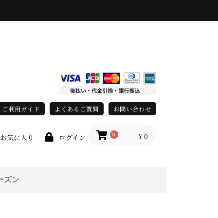
ご利用ガイド
よくあるご質問
お問い合わせ
￥0
0
お気に入り
ログイン
ーズン
上
春・夏
秋・冬
オールシーズン
race)