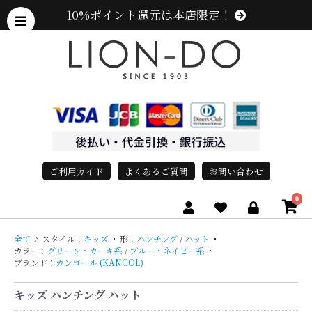
10%ポイント還元は本店限定！
ご利用ガイド
よくあるご質問
お問い合わせ
0
全て
>
スタイル：
キッズ
・
形：
ハンチング
/
ハット
・
カラー：
グリーン・カーキ系
/
ブルー・ネイビー系
・
ブランド：
カンゴール (KANGOL)
キッズ ハンチング ハット