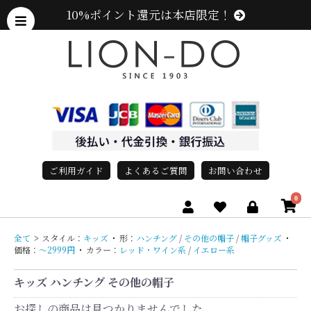
10%ポイント還元は本店限定！
ご利用ガイド
よくあるご質問
お問い合わせ
0
全て
>
スタイル：
キッズ
・
形：
ハンチング
/
その他の帽子
/
帽子グッズ
・
価格：
〜2999円
・
カラー：
レッド・ワイン系
/
イエロー系
キッズ ハンチング その他の帽子
お探しの商品は見つかりませんでした