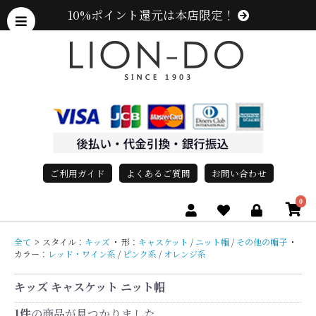
10%ポイント還元は本店限定！
ご利用ガイド
よくあるご質問
お問い合わせ
0
全て
>
スタイル：
キッズ
・
形：
キャスケット
/
ニット帽
/
その他の帽子
・
カラー：
レッド・ワイン系
/
ピンク系
/
オレンジ系
キッズ キャスケット ニット帽
1件
の商品が見つかりました