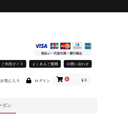
ご利用ガイド
よくあるご質問
お問い合わせ
￥0
0
お気に入り
ログイン
ーズン
race)
上
秋・冬
オールシーズン
春・夏