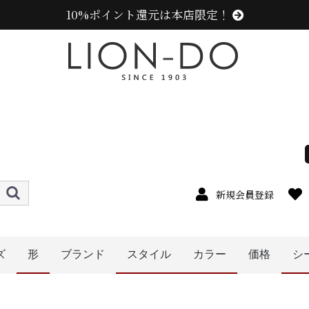
10%ポイント還元は本店限定！
新規会員登録
ズ
形
ブランド
スタイル
カラー
価格
シ
4cm
5cm
6cm
7cm
8cm
9cm
0cm
1cm
2cm
cm以上
ニューエラ (NEW ERA)
センスオブグレース(Sense of Grace、グレース、g
カンゴール (KANGOL)
ラコステ (LACOSTE)
アディダス (adidas)
ミュールバウアー ( MUHLBAUER)
エディ (edih.)
その他のブランド
〜1999円
〜2999円
〜3999円
〜4999円
5000円以
ハット
キャップ
ハンチング
ベレー帽
帽子グッズ
ニット帽
キャスケット
その他の帽子
メンズ
レディース
キッズ
オレンジ系
イエロー系
パープル系
ブルー・ネイビー系
グリーン・カーキ系
ブラック系
グレー系
ブラウン系
ベージュ系
ホワイト系
その他
ピンク系
レッド・ワイン系