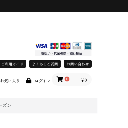
ご利用ガイド
よくあるご質問
お問い合わせ
￥0
0
お気に入り
ログイン
ーズン
上
春・夏
秋・冬
オールシーズン
race)