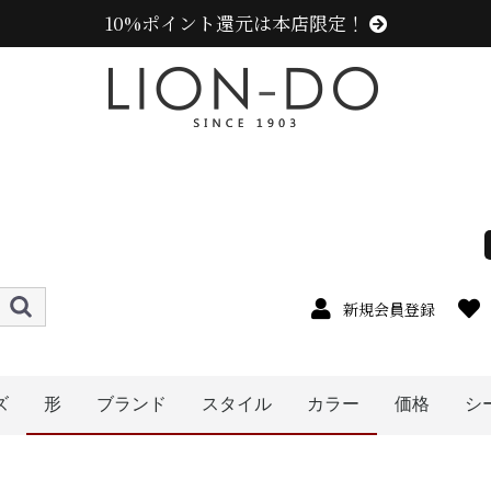
10%ポイント還元は本店限定！
新規会員登録
ズ
形
ブランド
スタイル
カラー
価格
シ
4cm
5cm
6cm
7cm
8cm
9cm
0cm
1cm
2cm
cm以上
〜1999円
〜2999円
〜3999円
〜4999円
5000円以
ハット
キャップ
ニット帽
ハンチング
ベレー帽
帽子グッズ
その他の帽子
キャスケット
ニューエラ (NEW ERA)
センスオブグレース(Sense of Grace、グレース、g
ラコステ (LACOSTE)
アディダス (adidas)
エディ (edih.)
その他のブランド
カンゴール (KANGOL)
ミュールバウアー ( MUHLBAUER)
メンズ
レディース
キッズ
オレンジ系
イエロー系
ピンク系
パープル系
レッド・ワイン系
ブルー・ネイビー系
グリーン・カーキ系
グレー系
ブラウン系
ベージュ系
ホワイト系
その他
ブラック系