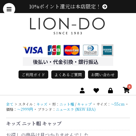
10%ポイント還元は本店限定！
ご利用ガイド
よくあるご質問
お問い合わせ
0
全て
>
スタイル：
キッズ
・
形：
ニット帽
/
キャップ
・
サイズ：
〜55cm
・
価格：
〜2999円
・
ブランド：
ニューエラ (NEW ERA)
キッズ ニット帽 キャップ
お探しの商品は見つかりませんでした