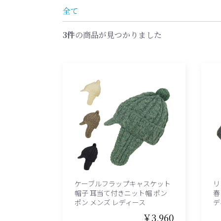
全て
3件
の商品が見つかりました
ケーブルフラップキャスケット
リ
帽子 耳当て付きニット帽 ポン
春
ポン メンズ レディース
デ
￥3,960