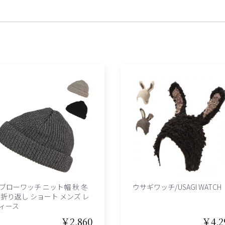
ブローワッチ ニット帽 秋 冬
ウサギワッチ/USAGI WATCH
 折り返し ショート メンズ レ
ィース
￥2,860
￥4,2