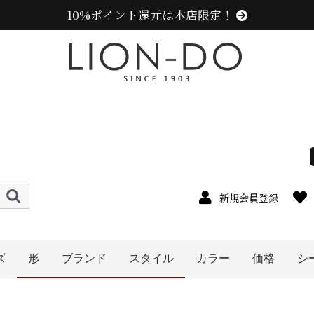
10%ポイント還元は本店限定！
新規会員登録
ズ
形
ブランド
スタイル
カラー
価格
シ
4cm
5cm
6cm
7cm
8cm
9cm
0cm
1cm
2cm
cm以上
オレンジ系
イエロー系
ピンク系
パープル系
レッド・ワイン系
ブルー・ネイビー系
グリーン・カーキ系
ブラック系
グレー系
ブラウン系
ベージュ系
ホワイト系
その他
〜1999円
〜2999円
〜3999円
〜4999円
5000円以
ハット
キャスケット
ハンチング
ベレー帽
帽子グッズ
その他の帽子
キャップ
ニット帽
ニューエラ (NEW ERA)
ラコステ (LACOSTE)
アディダス (adidas)
エディ (edih.)
その他のブランド
センスオブグレース(Sense of Grace、グレース、
カンゴール (KANGOL)
ミュールバウアー ( MUHLBAUER)
メンズ
レディース
キッズ