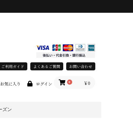
ご利用ガイド
よくあるご質問
お問い合わせ
￥0
0
お気に入り
ログイン
ーズン
上
春・夏
秋・冬
オールシーズン
grace)