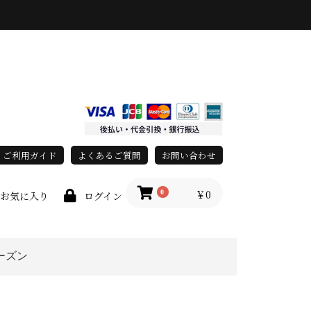
ご利用ガイド
よくあるご質問
お問い合わせ
￥0
0
お気に入り
ログイン
ーズン
春・夏
秋・冬
オールシーズン
race)
以上