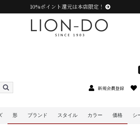
10%ポイント還元は本店限定！
新規会員登録
ズ
形
ブランド
スタイル
カラー
価格
シ
4cm
5cm
6cm
7cm
8cm
9cm
0cm
1cm
2cm
cm以上
キャップ
キャスケット
ハンチング
ベレー帽
帽子グッズ
その他の帽子
ハット
ニット帽
ニューエラ (NEW ERA)
センスオブグレース(Sense of Grace、グレース、g
ラコステ (LACOSTE)
アディダス (adidas)
エディ (edih.)
その他のブランド
カンゴール (KANGOL)
ミュールバウアー ( MUHLBAUER)
メンズ
レディース
キッズ
オレンジ系
イエロー系
ピンク系
パープル系
レッド・ワイン系
ブルー・ネイビー系
ブラック系
グレー系
ベージュ系
ホワイト系
その他
グリーン・カーキ系
ブラウン系
〜1999円
〜2999円
〜3999円
〜4999円
5000円