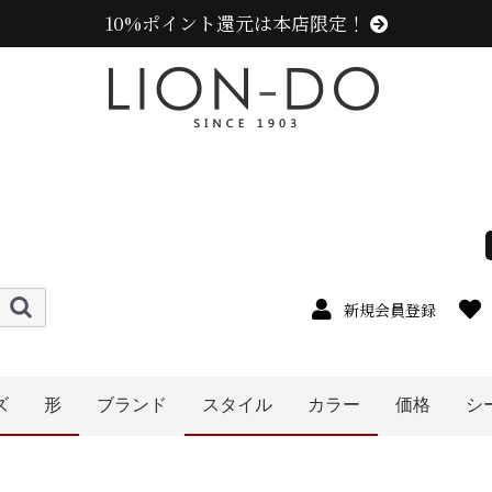
10%ポイント還元は本店限定！
新規会員登録
ズ
形
ブランド
スタイル
カラー
価格
シ
ニューエラ (NEW ERA)
センスオブグレース(Sense of Grace、グレース、g
カンゴール (KANGOL)
ラコステ (LACOSTE)
アディダス (adidas)
ミュールバウアー ( MUHLBAUER)
エディ (edih.)
その他のブランド
〜1999円
〜2999円
〜3999円
〜4999円
5000円以
4cm
5cm
6cm
7cm
8cm
9cm
0cm
1cm
2cm
cm以上
ハット
キャップ
キャスケット
ハンチング
帽子グッズ
ニット帽
ベレー帽
その他の帽子
メンズ
レディース
キッズ
オレンジ系
イエロー系
パープル系
ブルー・ネイビー系
グリーン・カーキ系
ブラック系
グレー系
ブラウン系
ベージュ系
ホワイト系
その他
ピンク系
レッド・ワイン系