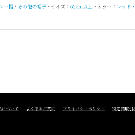
レー帽
/
その他の帽子
・
サイズ：
62cm以上
・
カラー：
レッド
品について
よくあるご質問
プライバシーポリシー
特定商取引