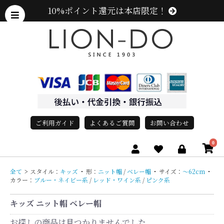
10%ポイント還元は本店限定！
ご利用ガイド
よくあるご質問
お問い合わせ
0
全て
>
スタイル：
キッズ
・
形：
ニット帽
/
ベレー帽
・
サイズ：
〜62cm
・
カラー：
ブルー・ネイビー系
/
レッド・ワイン系
/
ピンク系
キッズ ニット帽 ベレー帽
お探しの商品は見つかりませんでした