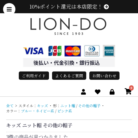
10%ポイント還元は本店限定！
ご利用ガイド
よくあるご質問
お問い合わせ
0
全て
>
スタイル：
キッズ
・
形：
ニット帽
/
その他の帽子
・
カラー：
ブルー・ネイビー系
/
ピンク系
キッズ ニット帽 その他の帽子
3件
の商品が見つかりました