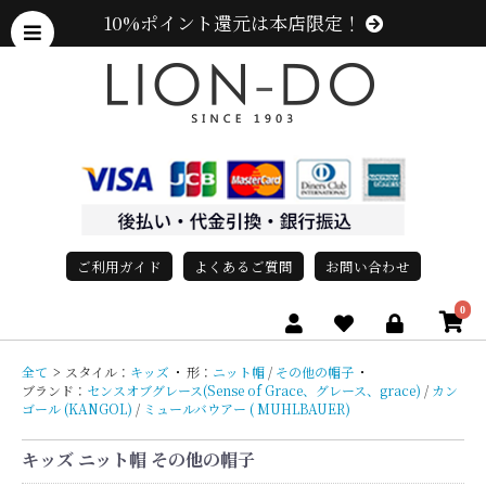
10%ポイント還元は本店限定！
ご利用ガイド
よくあるご質問
お問い合わせ
0
全て
>
スタイル：
キッズ
・
形：
ニット帽
/
その他の帽子
・
ブランド：
センスオブグレース(Sense of Grace、グレース、grace)
/
カン
ゴール (KANGOL)
/
ミュールバウアー ( MUHLBAUER)
キッズ ニット帽 その他の帽子