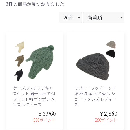
3件
の商品が見つかりました
ケーブルフラップキャ
リブローワッチ ニット
スケット 帽子 耳当て付
帽 秋 冬 春 折り返し シ
きニット帽 ポンポン メ
ョート メンズ レディー
ンズ レディース
ス
￥3,960
￥2,860
e、グレース、grace)
396ポイント
286ポイント