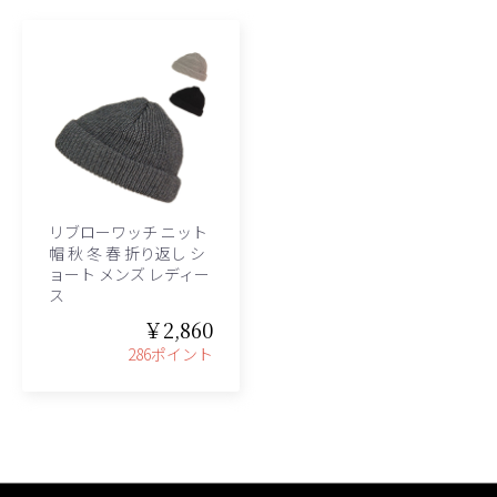
リブローワッチ ニット
帽 秋 冬 春 折り返し シ
ョート メンズ レディー
ス
￥2,860
286ポイント