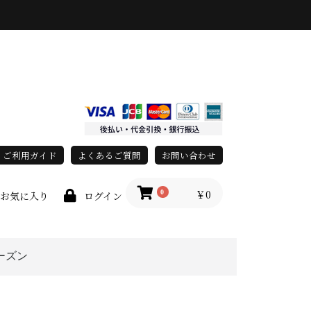
ご利用ガイド
よくあるご質問
お問い合わせ
￥0
0
お気に入り
ログイン
ーズン
春・夏
秋・冬
オールシーズン
race)
上