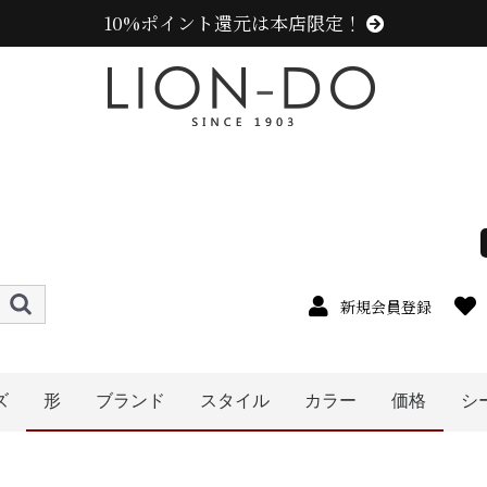
10%ポイント還元は本店限定！
新規会員登録
ズ
形
ブランド
スタイル
カラー
価格
シ
4cm
5cm
6cm
7cm
8cm
9cm
0cm
1cm
2cm
cm以上
ハット
キャップ
キャスケット
ハンチング
ベレー帽
帽子グッズ
その他の帽子
ニット帽
ニューエラ (NEW ERA)
センスオブグレース(Sense of Grace、グレース、g
カンゴール (KANGOL)
ラコステ (LACOSTE)
アディダス (adidas)
ミュールバウアー ( MUHLBAUER)
その他のブランド
エディ (edih.)
メンズ
レディース
キッズ
オレンジ系
イエロー系
ピンク系
パープル系
レッド・ワイン系
ブルー・ネイビー系
グリーン・カーキ系
グレー系
ブラウン系
ベージュ系
ホワイト系
ブラック系
その他
〜1999円
〜2999円
5000円以
〜3999円
〜4999円