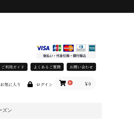
ご利用ガイド
よくあるご質問
お問い合わせ
￥0
0
お気に入り
ログイン
ーズン
race)
春・夏
秋・冬
オールシーズン
以上