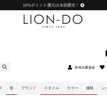
10%ポイント還元は本店限定！
新規会員登録
ズ
形
ブランド
スタイル
カラー
価格
シ
4cm
5cm
6cm
7cm
8cm
9cm
0cm
1cm
2cm
cm以上
ニューエラ (NEW ERA)
センスオブグレース(Sense of Grace、グレース、g
カンゴール (KANGOL)
ラコステ (LACOSTE)
アディダス (adidas)
ミュールバウアー ( MUHLBAUER)
エディ (edih.)
その他のブランド
ハット
キャップ
キャスケット
ハンチング
ベレー帽
帽子グッズ
その他の帽子
ニット帽
メンズ
レディース
キッズ
オレンジ系
イエロー系
パープル系
レッド・ワイン系
ブルー・ネイビー系
グリーン・カーキ系
ブラック系
ブラウン系
ベージュ系
ホワイト系
その他
ピンク系
グレー系
〜1999円
〜2999円
〜3999円
〜4999円
5000円