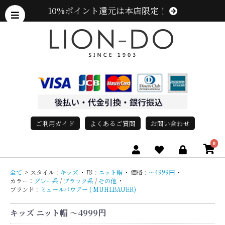
10%ポイント還元は本店限定！
ご利用ガイド
よくあるご質問
お問い合わせ
0
全て
>
スタイル：
キッズ
・
形：
ニット帽
・
価格：
〜4999円
・
カラー：
グレー系
/
ブラック系
/
その他
・
ブランド：
ミュールバウアー ( MUHLBAUER)
キッズ ニット帽 〜4999円