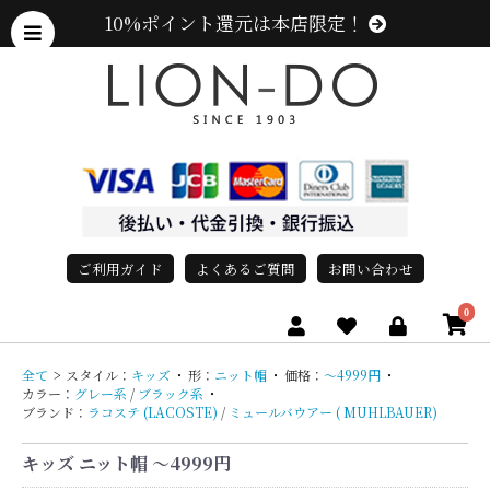
10%ポイント還元は本店限定！
ご利用ガイド
よくあるご質問
お問い合わせ
0
全て
>
スタイル：
キッズ
・
形：
ニット帽
・
価格：
〜4999円
・
カラー：
グレー系
/
ブラック系
・
ブランド：
ラコステ (LACOSTE)
/
ミュールバウアー ( MUHLBAUER)
キッズ ニット帽 〜4999円