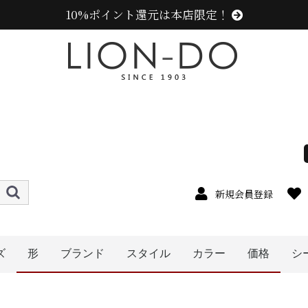
10%ポイント還元は本店限定！
新規会員登録
ズ
形
ブランド
スタイル
カラー
価格
シ
4cm
5cm
6cm
7cm
8cm
9cm
0cm
1cm
2cm
cm以上
ハット
キャップ
キャスケット
ハンチング
ベレー帽
帽子グッズ
その他の帽子
ニット帽
ニューエラ (NEW ERA)
センスオブグレース(Sense of Grace、グレース、g
カンゴール (KANGOL)
ラコステ (LACOSTE)
エディ (edih.)
その他のブランド
アディダス (adidas)
ミュールバウアー ( MUHLBAUER)
メンズ
レディース
キッズ
オレンジ系
イエロー系
ピンク系
パープル系
レッド・ワイン系
ブルー・ネイビー系
グリーン・カーキ系
ブラウン系
ベージュ系
ホワイト系
その他
ブラック系
グレー系
〜1999円
〜2999円
〜3999円
5000円以
〜4999円